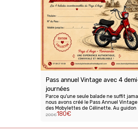
Pass annuel Vintage avec 4 demi
journées
Parce qu'une seule balade ne suffit jama
nous avons créé le Pass Annuel Vintage
des Mobylettes de Célinette. Au guidon de
180
€
nos mythiques mobylettes vintage, par
200
€
à la découverte des plus beaux paysage
Pays d'Auge à travers 4 circuits
soigneusement imaginés pour vous fair
vivre une expérience authentique,